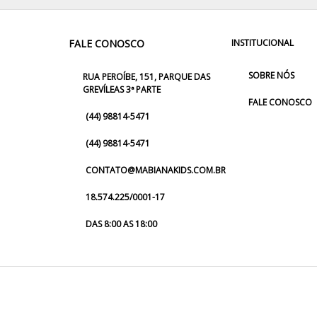
FALE CONOSCO
INSTITUCIONAL
SOBRE NÓS
RUA PEROÍBE, 151, PARQUE DAS
GREVÍLEAS 3ª PARTE
FALE CONOSCO
(44) 98814-5471
(44) 98814-5471
CONTATO@MABIANAKIDS.COM.BR
18.574.225/0001-17
DAS 8:00 AS 18:00