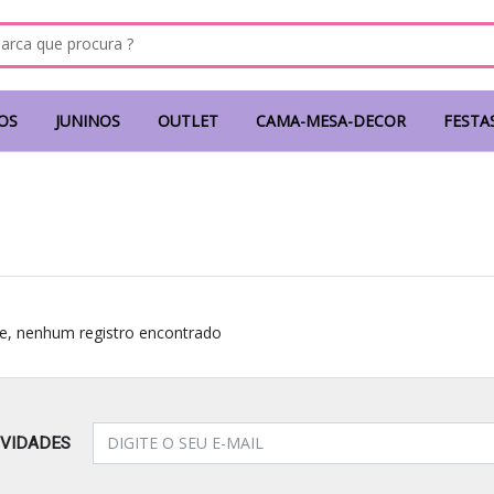
OS
JUNINOS
OUTLET
CAMA-MESA-DECOR
FESTA
e, nenhum registro encontrado
OVIDADES