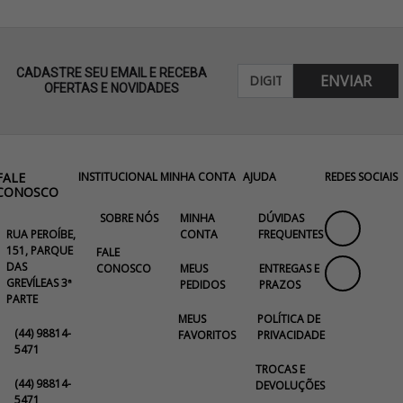
CADASTRE SEU EMAIL E RECEBA
ENVIAR
OFERTAS E NOVIDADES
FALE
INSTITUCIONAL
MINHA CONTA
AJUDA
REDES SOCIAIS
CONOSCO
SOBRE NÓS
MINHA
DÚVIDAS
RUA PEROÍBE,
CONTA
FREQUENTES
151, PARQUE
FALE
DAS
CONOSCO
MEUS
ENTREGAS E
GREVÍLEAS 3ª
PEDIDOS
PRAZOS
PARTE
MEUS
POLÍTICA DE
(44) 98814-
FAVORITOS
PRIVACIDADE
5471
TROCAS E
(44) 98814-
DEVOLUÇÕES
5471