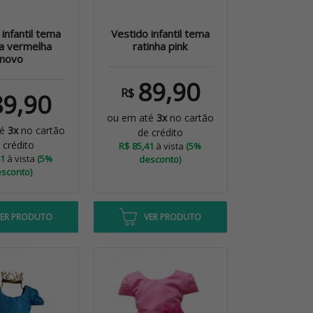
infantil tema
Vestido infantil tema
ha vermelha
ratinha pink
novo
89,90
R$
89,90
ou em até
3x
no cartão
té
3x
no cartão
de crédito
 crédito
R$ 85,41
à vista
(5%
41
à vista
(5%
desconto)
sconto)
VER PRODUTO
VER PRODUTO