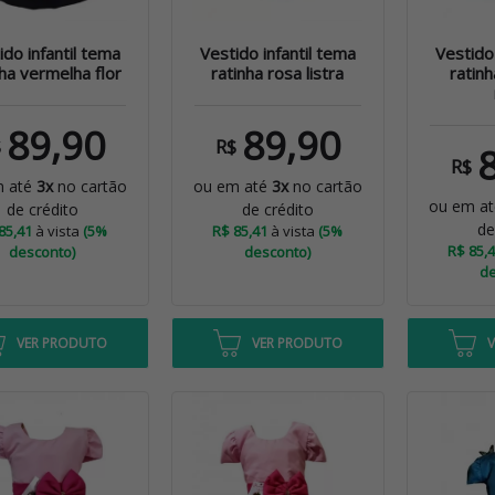
ido infantil tema
Vestido infantil tema
Vestido 
nha vermelha flor
ratinha rosa listra
ratin
89,90
89,90
$
R$
R$
m até
3x
no cartão
ou em até
3x
no cartão
ou em a
de crédito
de crédito
de
85,41
à vista
(5%
R$ 85,41
à vista
(5%
R$ 85,
desconto)
desconto)
de
VER PRODUTO
VER PRODUTO