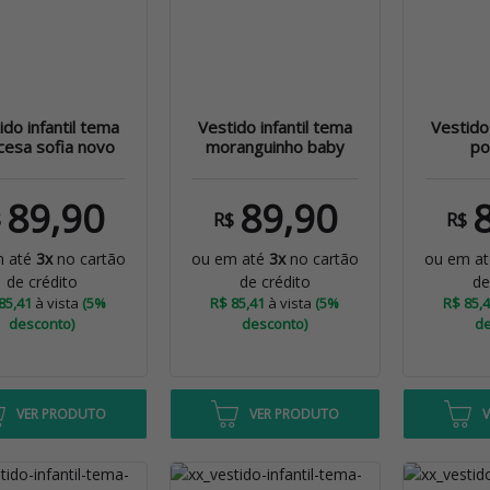
ido infantil tema
Vestido infantil tema
Vestido 
cesa sofia novo
moranguinho baby
po
89,90
89,90
$
R$
R$
m até
3x
no cartão
ou em até
3x
no cartão
ou em a
de crédito
de crédito
de
85,41
à vista
(5%
R$ 85,41
à vista
(5%
R$ 85,
desconto)
desconto)
de
VER PRODUTO
VER PRODUTO