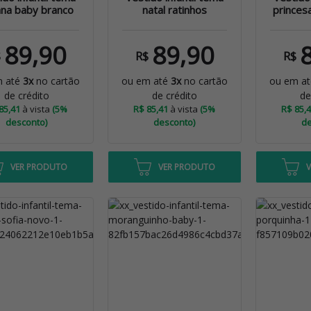
na baby branco
natal ratinhos
princes
89,90
89,90
$
R$
R$
m até
3x
no cartão
ou em até
3x
no cartão
ou em a
de crédito
de crédito
de
85,41
à vista
(5%
R$ 85,41
à vista
(5%
R$ 85,
desconto)
desconto)
de
VER PRODUTO
VER PRODUTO