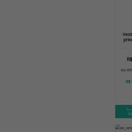
Vest
prin
R
ou e
R$ 