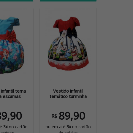
infantil tema
Vestido infantil
ia escamas
temático turminha
89,90
89,90
R$
té
3x
no cartão
ou em até
3x
no cartão
 crédito
de crédito