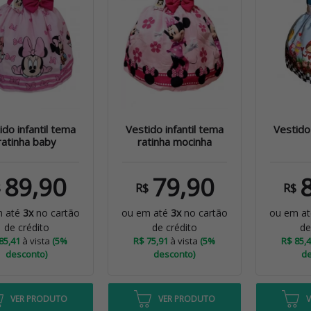
ido infantil tema
Vestido infantil tema
Vestido 
ratinha baby
ratinha mocinha
89,90
79,90
$
R$
R$
m até
3x
no cartão
ou em até
3x
no cartão
ou em a
de crédito
de crédito
de
85,41
à vista
(5%
R$ 75,91
à vista
(5%
R$ 85,
desconto)
desconto)
de
VER PRODUTO
VER PRODUTO