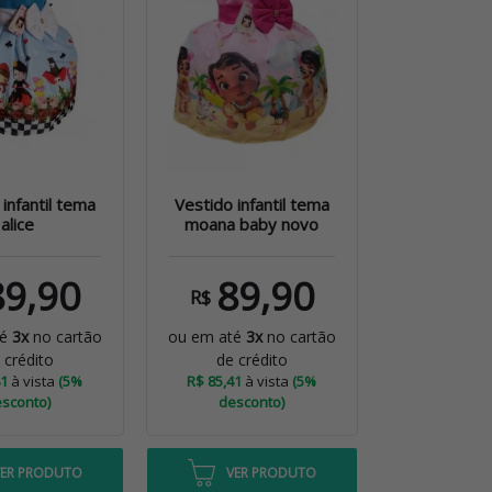
infantil tema
Vestido infantil tema
alice
moana baby novo
89,90
89,90
R$
té
3x
no cartão
ou em até
3x
no cartão
 crédito
de crédito
41
à vista
(5%
R$ 85,41
à vista
(5%
sconto)
desconto)
VER PRODUTO
VER PRODUTO