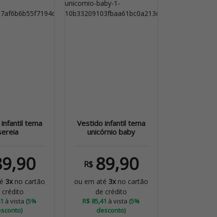
infantil tema
Vestido infantil tema
sereia
unicórnio baby
89,90
89,90
R$
té
3x
no cartão
ou em até
3x
no cartão
 crédito
de crédito
41
à vista
(5%
R$ 85,41
à vista
(5%
sconto)
desconto)