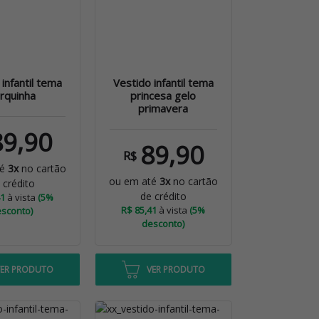
infantil tema
Vestido infantil tema
rquinha
princesa gelo
primavera
89,90
89,90
R$
té
3x
no cartão
ou em até
3x
no cartão
 crédito
de crédito
41
à vista
(5%
R$ 85,41
à vista
(5%
sconto)
desconto)
VER PRODUTO
VER PRODUTO