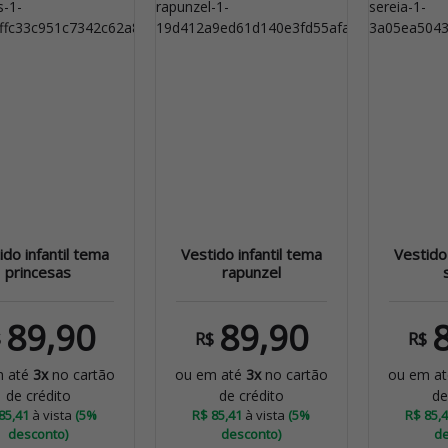
ido infantil tema
Vestido infantil tema
Vestido 
princesas
rapunzel
89,90
89,90
$
R$
R$
m até
3x
no cartão
ou em até
3x
no cartão
ou em a
de crédito
de crédito
de
85,41
à vista
(5%
R$ 85,41
à vista
(5%
R$ 85,
desconto)
desconto)
de