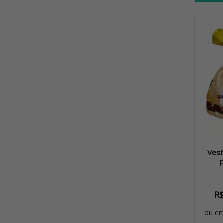
Vest
p
R
ou e