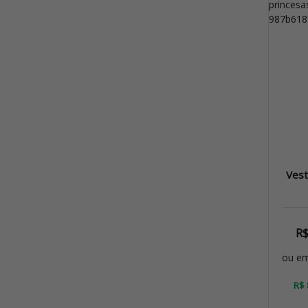
Vest
R
ou e
R$ 