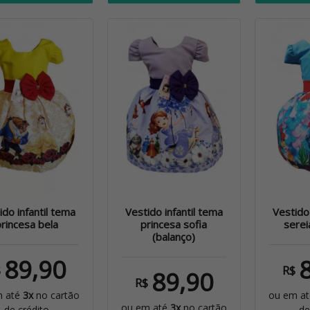
ido infantil tema
Vestido infantil tema
Vestido 
rincesa bela
princesa sofia
sere
(balanço)
89,90
$
R$
89,90
R$
m até
3x
no cartão
ou em a
ou em até
3x
no cartão
de crédito
de