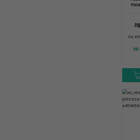
moa
R
ou e
R$ 