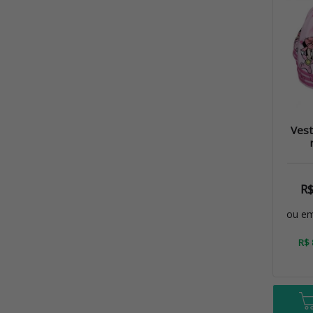
Vest
R
ou e
R$ 