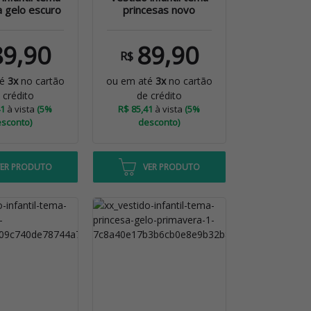
a gelo escuro
princesas novo
89,90
89,90
R$
té
3x
no cartão
ou em até
3x
no cartão
 crédito
de crédito
41
à vista
(5%
R$ 85,41
à vista
(5%
sconto)
desconto)
VER PRODUTO
VER PRODUTO